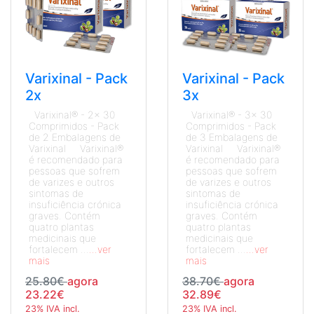
Varixinal - Pack
Varixinal - Pack
2x
3x
Varixinal® - 2x 30
Varixinal® - 3x 30
Comprimidos - Pack
Comprimidos - Pack
de 2 Embalagens de
de 3 Embalagens de
Varixinal Varixinal®
Varixinal Varixinal®
é recomendado para
é recomendado para
pessoas que sofrem
pessoas que sofrem
de varizes e outros
de varizes e outros
sintomas de
sintomas de
insuficiência crónica
insuficiência crónica
graves. Contém
graves. Contém
quatro plantas
quatro plantas
medicinais que
medicinais que
fortalecem ...
...ver
fortalecem ...
...ver
mais
mais
25.80€
agora
38.70€
agora
23.22€
32.89€
23% IVA incl.
23% IVA incl.