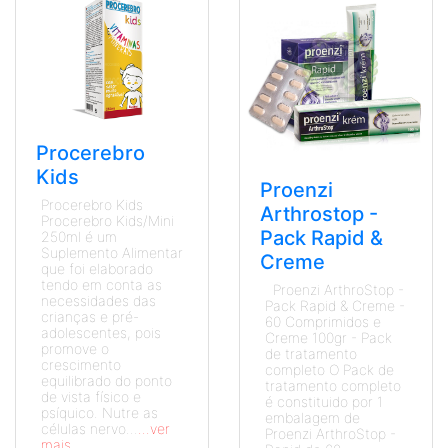
Procerebro
Kids
Proenzi
Procerebro Kids
Arthrostop -
Procerebro Kids/Mini
Pack Rapid &
250ml é um
Suplemento Alimentar
Creme
que foi elaborado
tendo em conta as
Proenzi ArthroStop -
necessidades das
Pack Rapid & Creme -
crianças e pré-
60 Comprimidos e
adolescentes, pois
Creme 100gr - Pack
promove o
de tratamento
crescimento
completo O Pack de
equilibrado do ponto
tratamento completo
de vista físico e
é constituido por 1
psíquico. Nutre as
embalagem de
células nervo...
...ver
Proenzi ArthroStop -
mais