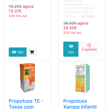
Rapid de 60
comprimidos e 1
15.20€
agora
Proenzi ArthroStop -
13.37€
Creme de 100gr. O
Pack é...
...ver mais
23% IVA incl.
36.50€
agora
28.50€
23% IVA incl.
Esgotado
Ver
Ver
Propotuss TE -
Propotuss
Tosse com
Xarope Infantil