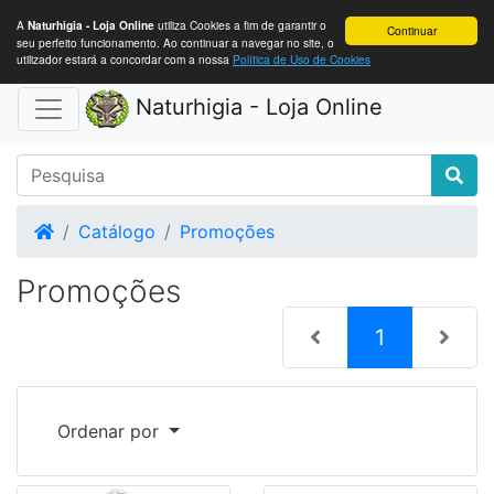
A
utiliza Cookies a fim de garantir o
Naturhigia - Loja Online
Continuar
seu perfeito funcionamento. Ao continuar a navegar no site, o
utilizador estará a concordar com a nossa
Política de Uso de Cookies
Naturhigia - Loja Online
Home
Catálogo
Promoções
Promoções
(current)
1
Ordenar por