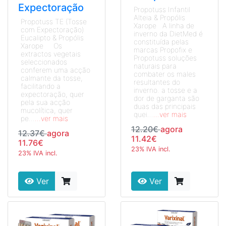
Expectoração
Propotuss Infantil
Alteia & Propólis
Propotuss TE (Tosse
Xarope A linha de
com Expectoração)
inverno da DietMed é
Eucalipto & Propólis
constituída pelas
Xarope Os
marcas Propofix e
extractos vegetais
Propotuss soluções
seleccionados
naturais para
conferem uma acção
combater os males
calmante da tosse,
resultantes do
facilitando a
inverno. a tosse e a
expectoração, quer
dor de garganta são
pela sua acção
duas das principais
mucolítica, quer
quei...
...ver mais
pe...
...ver mais
12.20€
agora
12.37€
agora
11.42€
11.76€
23% IVA incl.
23% IVA incl.
Ver
Ver