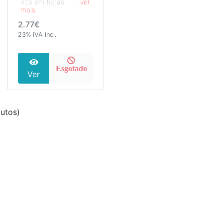
rica em fibras, ...
...ver
mais
2.77€
23% IVA incl.
Esgotado
Ver
utos)