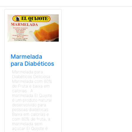
Marmelada
para Diabéticos
Marmelada para
Diabéticos Deliciosa
Marmelada com 80%
de Fruta e baixa em
calorias A
marmelada El Quijote
é um produto natural
desenvolvido para
pessoas diabéticas.
Baixa em calorias e
com 80% de fruta, a
marmelada sem
açucar El Quijote é