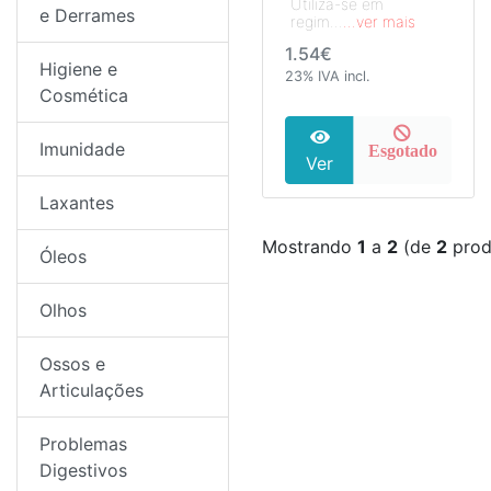
Utiliza-se em
e Derrames
regim...
...ver mais
1.54€
Higiene e
23% IVA incl.
Cosmética
Imunidade
Esgotado
Ver
Laxantes
Mostrando
1
a
2
(de
2
prod
Óleos
Olhos
Ossos e
Articulações
Problemas
Digestivos