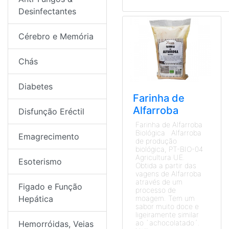
Desinfectantes
Cérebro e Memória
Chás
Diabetes
Farinha de
Alfarroba
Disfunção Eréctil
Farinha de Alfarroba
Biológica Alfarroba
Emagrecimento
de produção
biológica, PT-BIO-04
Agricultura UE.
Esoterismo
Obtida a partir das
vagens de Alfarroba
através de um
Figado e Função
processo de
Hepática
moagem. Tem um
sabor muito doce e
ligeiramente similar
ao `achocolatado´.
Hemorróidas, Veias