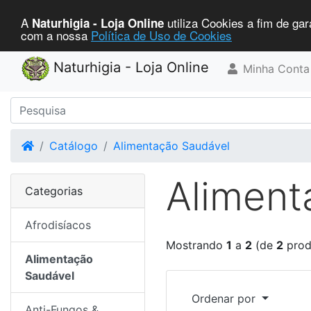
A
utiliza Cookies a fim de gar
Naturhigia - Loja Online
com a nossa
Política de Uso de Cookies
Naturhigia - Loja Online
Minha Conta
Home
Catálogo
Alimentação Saudável
Aliment
Categorias
Afrodisíacos
Mostrando
1
a
2
(de
2
prod
Alimentação
Saudável
Ordenar por
Anti-Fungos &