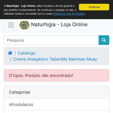
A
utiliza Cookies a fim de garantir o
Naturhigia - Loja Online
Continuar
seu perfeito funcionamento. Ao continuar a navegar no site, o
utilizador estará a concordar com a nossa
Política de Uso de Cookies
Naturhigia - Loja Online
Home
Catálogo
Creme Analgésico Tailandês Namman Muay
D'Upss. Produto não encontrado!
Categorias
Afrodisíacos