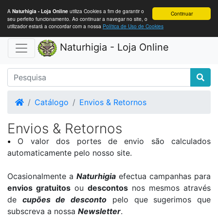
A
utiliza Cookies a fim de garantir o
Naturhigia - Loja Online
Continuar
seu perfeito funcionamento. Ao continuar a navegar no site, o
utilizador estará a concordar com a nossa
Política de Uso de Cookies
Naturhigia - Loja Online
Home
Catálogo
Envios & Retornos
Envios & Retornos
•
O valor dos portes de envio são calculados
automaticamente pelo nosso site.
Ocasionalmente a
Naturhigia
efectua campanhas para
envios gratuitos
ou
descontos
nos mesmos através
de
cupões de desconto
pelo que sugerimos que
subscreva a nossa
Newsletter
.