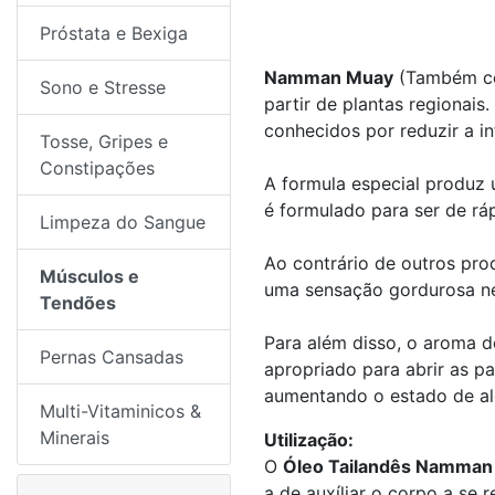
Próstata e Bexiga
Namman Muay
(Também co
Sono e Stresse
partir de plantas regionais
conhecidos por reduzir a i
Tosse, Gripes e
Constipações
A formula especial produz
é formulado para ser de rá
Limpeza do Sangue
Ao contrário de outros pro
Músculos e
uma sensação gordurosa ne
Tendões
Para além disso, o aroma 
Pernas Cansadas
apropriado para abrir as p
aumentando o estado de al
Multi-Vitaminicos &
Minerais
Utilização:
O
Óleo Tailandês Namman
a de auxíliar o corpo a se r