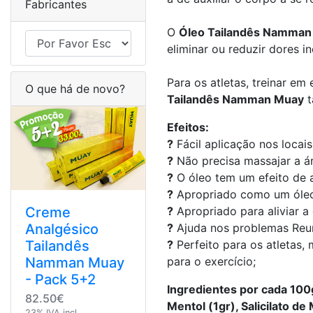
Fabricantes
O
Óleo Tailandês Namman
eliminar ou reduzir dores 
Para os atletas, treinar e
O que há de novo?
Tailandês Namman Muay
t
Efeitos:
?
Fácil aplicação nos locais
?
Não precisa massajar a ár
?
O óleo tem um efeito de 
?
Apropriado como um óleo
Creme
?
Apropriado para aliviar a
Analgésico
?
Ajuda nos problemas Reum
Tailandês
?
Perfeito para os atletas
Namman Muay
para o exercício;
- Pack 5+2
Ingredientes por cada 100
82.50€
Mentol (1gr), Salicilato d
23% IVA incl.