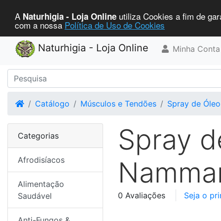
A
utiliza Cookies a fim de gar
Naturhigia - Loja Online
com a nossa
Política de Uso de Cookies
Naturhigia - Loja Online
Minha Conta
Home
Catálogo
Músculos e Tendões
Spray de Óle
Spray d
Categorias
Afrodisíacos
Namma
Alimentação
0 Avaliações
Seja o pr
Saudável
Anti-Fungos &