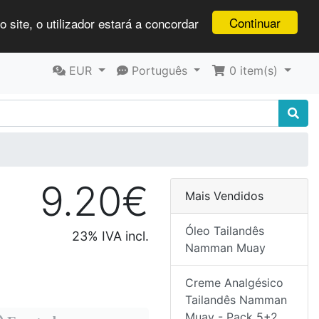
Continuar
 site, o utilizador estará a concordar
EUR
Português
0
item(s)
9.20€
Mais Vendidos
Óleo Tailandês
23% IVA incl.
Namman Muay
Creme Analgésico
Tailandês Namman
Muay - Pack 5+2