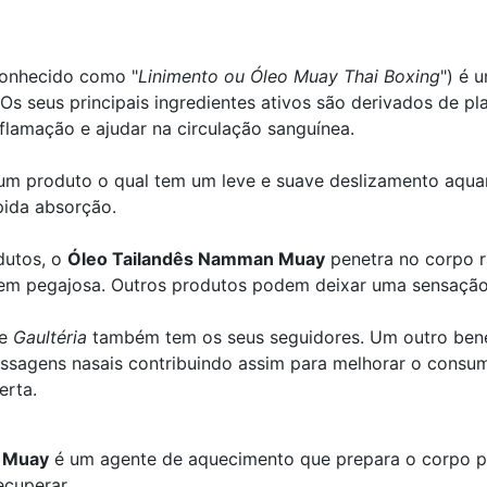
nhecido como "
Linimento ou Óleo Muay Thai Boxing
") é 
. Os seus principais ingredientes ativos são derivados de pl
nflamação e ajudar na circulação sanguínea.
 um produto o qual tem um leve e suave deslizamento aqua
pida absorção.
dutos, o
Óleo Tailandês Namman Muay
penetra no corpo r
m pegajosa. Outros produtos podem deixar uma sensação 
de
Gaultéria
também tem os seus seguidores. Um outro bene
assagens nasais contribuindo assim para melhorar o consu
erta.
 Muay
é um agente de aquecimento que prepara o corpo pa
ecuperar.