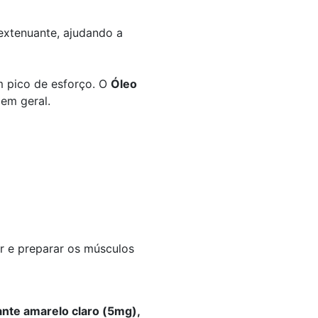
 extenuante, ajudando a
m pico de esforço. O
Óleo
em geral.
r e preparar os músculos
rante amarelo claro (5mg),