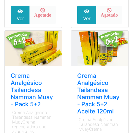
Agotado
Agotado
Ver
Ver
Crema
Crema
Analgésico
Analgésico
Tailandesa
Tailandesa
Namman Muay
Namman Muay
- Pack 5+2
- Pack 5+2
Aceite 120ml
Crema Analgésico
Tailandesa Namman
Crema Analgésico
MuayCrema
Tailandesa Namman
regeneradora que
MuayCrema
ayuda a las