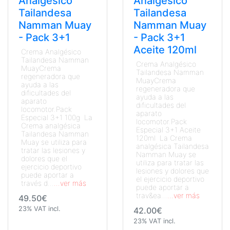
Analgésico
Analgésico
Tailandesa
Tailandesa
Namman Muay
Namman Muay
- Pack 3+1
- Pack 3+1
Aceite 120ml
Crema Analgésico
Tailandesa Namman
Crema Analgésico
MuayCrema
Tailandesa Namman
regeneradora que
MuayCrema
ayuda a las
regeneradora que
dificultades del
ayuda a las
aparato
dificultades del
locomotor.Pack
aparato
Especial 3+1 100g La
locomotor.Pack
Crema analgésica
Especial 3+1 Aceite
Tailandesa Namman
120ml La Crema
Muay se utiliza para
analgésica Tailandesa
tratar las lesiones y
Namman Muay se
dolores que el
utiliza para tratar las
ejercicio deportivo
lesiones y dolores que
puede aportar a
el ejercicio deportivo
través d...
...ver más
puede aportar a
trav&ea...
...ver más
49.50€
23% VAT incl.
42.00€
23% VAT incl.