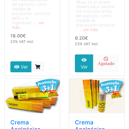
Muay es un aceite
del ejercicio, como
ideales para calentar
medida de
los músculos antes
precaución contra el
del ejercicio, como
daño y la
medida de
regeneraci...
...ver
precaución contra el
más
...
...ver más
18.00€
9.20€
23% VAT incl.
23% VAT incl.
Agotado
Ver
Ver
Crema
Crema