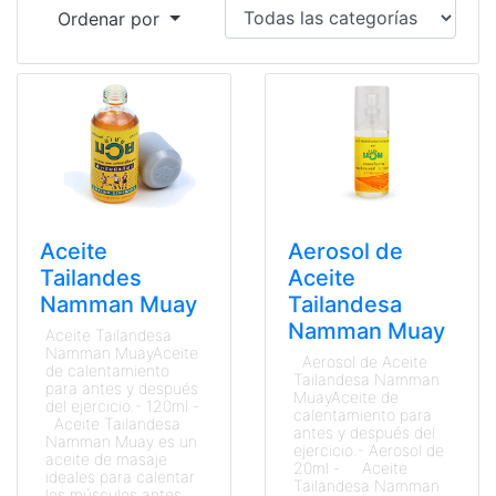
Ordenar por
Aceite
Aerosol de
Tailandes
Aceite
Namman Muay
Tailandesa
Namman Muay
Aceite Tailandesa
Namman MuayAceite
Aerosol de Aceite
de calentamiento
Tailandesa Namman
para antes y después
MuayAceite de
del ejercicio.- 120ml -
calentamiento para
Aceite Tailandesa
antes y después del
Namman Muay es un
ejercicio.- Aerosol de
aceite de masaje
20ml - Aceite
ideales para calentar
Tailandesa Namman
los músculos antes