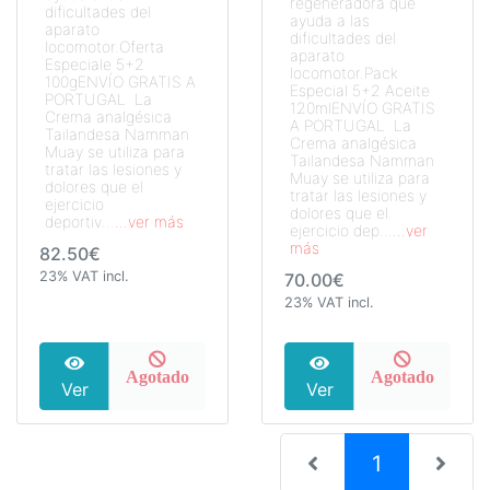
regeneradora que
dificultades del
ayuda a las
aparato
dificultades del
locomotor.Oferta
aparato
Especiale 5+2
locomotor.Pack
100gENVÍO GRATIS A
Especial 5+2 Aceite
PORTUGAL La
120mlENVÍO GRATIS
Crema analgésica
A PORTUGAL La
Tailandesa Namman
Crema analgésica
Muay se utiliza para
Tailandesa Namman
tratar las lesiones y
Muay se utiliza para
dolores que el
tratar las lesiones y
ejercicio
dolores que el
deportiv...
...ver más
ejercicio dep...
...ver
más
82.50€
23% VAT incl.
70.00€
23% VAT incl.
Agotado
Agotado
Ver
Ver
(current)
1