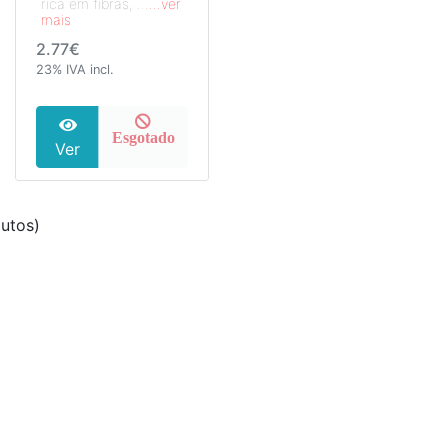
rica em fibras, ...
...ver
mais
2.77€
23% IVA incl.
Esgotado
Ver
utos)