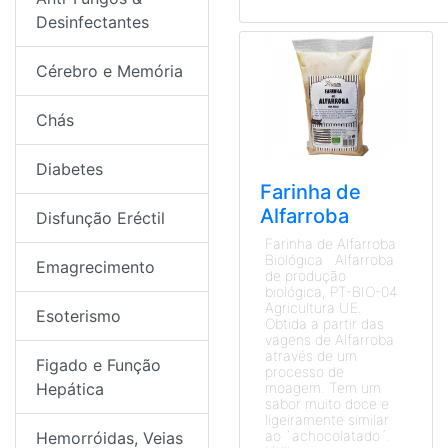
Desinfectantes
Cérebro e Memória
Chás
Diabetes
Farinha de
Alfarroba
Disfunção Eréctil
Farinha de Alfarroba
Biológica Alfarroba
Emagrecimento
de produção
biológica, PT-BIO-04
Agricultura UE.
Esoterismo
Obtida a partir das
vagens de Alfarroba
através de um
Figado e Função
processo de
Hepática
moagem. Tem um
sabor muito doce e
ligeiramente similar
ao `achocolatado´.
Hemorróidas, Veias