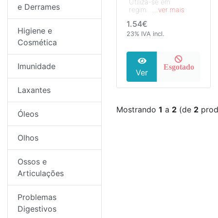
Utiliza-se em
e Derrames
regim...
...ver mais
1.54€
Higiene e
23% IVA incl.
Cosmética
Imunidade
Esgotado
Ver
Laxantes
Mostrando
1
a
2
(de
2
prod
Óleos
Olhos
Ossos e
Articulações
Problemas
Digestivos