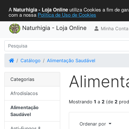
A
utiliza Cookies a fim de gar
Naturhigia - Loja Online
com a nossa
Política de Uso de Cookies
Naturhigia - Loja Online
Minha Conta
Home
Catálogo
Alimentação Saudável
Aliment
Categorias
Afrodisíacos
Mostrando
1
a
2
(de
2
prod
Alimentação
Saudável
Ordenar por
Anti-Fungos &