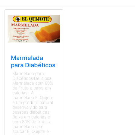
Marmelada
para Diabéticos
Marmelada para
Diabéticos Deliciosa
Marmelada com 80%
de Fruta e baixa em
calorias A
marmelada El Quijote
é um produto natural
desenvolvido para
pessoas diabéticas.
Baixa em calorias e
com 80% de fruta, a
marmelada sem
açucar El Quijote é