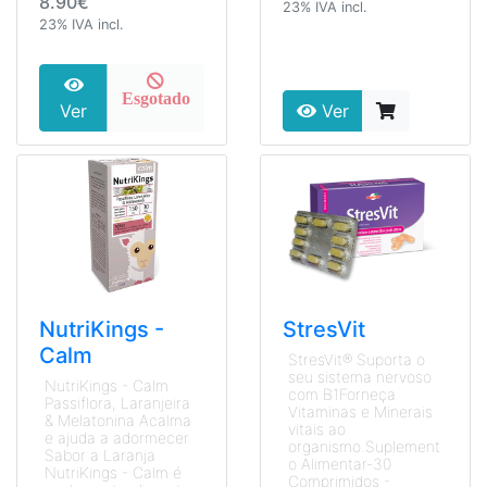
8.90€
23% IVA incl.
23% IVA incl.
Esgotado
Ver
Ver
NutriKings -
StresVit
Calm
StresVit® Suporta o
seu sistema nervoso
NutriKings - Calm
com B1Forneça
Passiflora, Laranjeira
Vitaminas e Minerais
& Melatonina Acalma
vitais ao
e ajuda a adormecer
organismo.Suplement
Sabor a Laranja
o Alimentar-30
NutriKings - Calm é
Comprimidos -