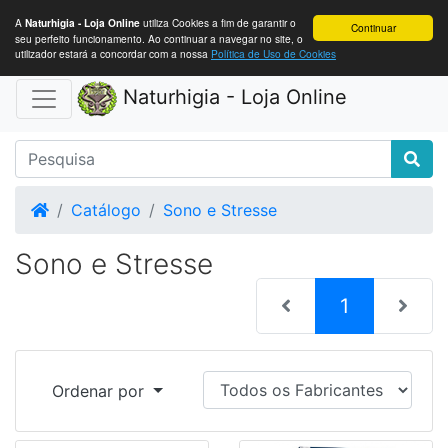
A
utiliza Cookies a fim de garantir o
Naturhigia - Loja Online
Continuar
seu perfeito funcionamento. Ao continuar a navegar no site, o
utilizador estará a concordar com a nossa
Política de Uso de Cookies
Naturhigia - Loja Online
Home
Catálogo
Sono e Stresse
Sono e Stresse
(current)
1
Ordenar por