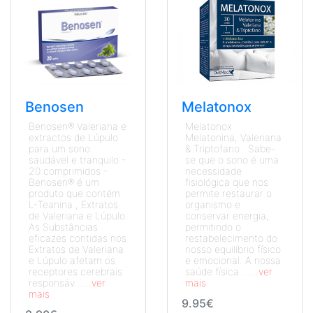
Benosen
Melatonox
Benosen® Valeriana e
Melatonox
extractos de Lúpulo
Melatonina, Valeriana
para um sono
& Triptofano Sabe-
saudável e tranquilo.-
se que o sono é uma
20 comprimidos -
necessidade
Benosen® é um
fisiológica que nos
produto que contém
permite restaurar o
L-Teanina , Extratos
organismo e
de Valeriana e Lúpulo.
conservar energia,
As Substâncias
permitindo o
eficazes contidas nos
restabelecimento do
Extratos de Valeriana
nosso equilíbrio físico
e Lúpulo afetam os
e emocional. A nossa
receptores cerebrais
saúde física ...
...ver
responsáv...
...ver
mais
mais
9.95€