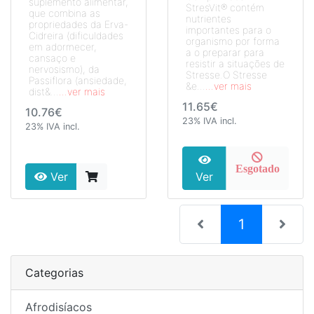
suplemento alimentar,
StresVit® contém
que combina as
nutrientes
propriedades da Erva-
importantes para o
Cidreira (dificuldades
organismo por forma
em adormecer,
a o preparar para
cansaço e
resistir a situações de
nervosismo), da
Stresse.O Stresse
Passiflora (ansiedade,
&e...
...ver mais
dist&...
...ver mais
11.65€
10.76€
23% IVA incl.
23% IVA incl.
Esgotado
Ver
Ver
(current)
1
Categorias
Afrodisíacos