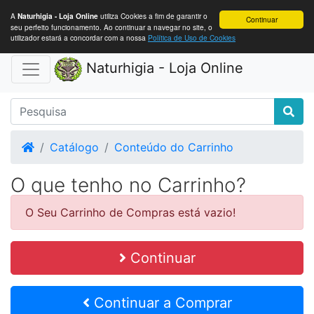
A
utiliza Cookies a fim de garantir o
Naturhigia - Loja Online
Continuar
seu perfeito funcionamento. Ao continuar a navegar no site, o
utilizador estará a concordar com a nossa
Política de Uso de Cookies
Naturhigia - Loja Online
Home
Catálogo
Conteúdo do Carrinho
O que tenho no Carrinho?
O Seu Carrinho de Compras está vazio!
Continuar
Continuar a Comprar