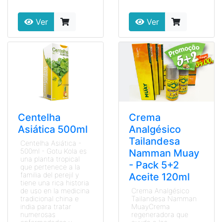
Ver
Ver
Centelha
Crema
Asiática 500ml
Analgésico
Tailandesa
Centelha Asiática -
500ml - Gotu Kola es
Namman Muay
una planta tropical
- Pack 5+2
que pertenece a la
familia del perejil y
Aceite 120ml
tiene una rica historia
de uso en la medicina
Crema Analgésico
tradicional china e
Tailandesa Namman
india para tratar
MuayCrema
numerosas
regeneradora que