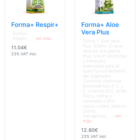
Forma+ Respir+
Forma+ Aloe
Vera Plus
Forma+
Respir+...
...ver más
Forma + Aloe Vera
Plus -500ml- El aloe
11.04€
vera es una planta
23% VAT incl.
muy rica en vitaminas
y minerales
esenciales para el
buen funcionamiento
del organismo.
Contiene vitaminas
antioxidantes A, C y
E, vitamina B12, ácido
fólico, colina y
minerales como
calcio, cobre, selenio,
cromo,
manganeso,...
...ver
más
12.80€
23% VAT incl.