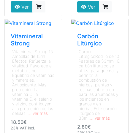
Ver
Ver
Vitamineral
Carbón
Strong
Litúrgico
Vitamineral Strong 15
Carbón
Ampollas de 15ml
LitúrgicoRodillo de 10
Efectos: Refuerza la
Pastillas de 33mm El
vitalidad. Favorece el
carbón litúrgico se
metabolismo.
utiliza para quemar y
Equilibrio de vitaminas
permitir la
y minerales.
combustión de
Antioxidante. Más
hierbas, plantas y
protección:La
resinas sobre todo
vitamina C, la
para las ahumadas y
vitamina E, el selenio
los inciensos en
y el zinc contribuyen
granos y en
a la protección de las
hierbas.Este carbón
células...
...ver más
litúrgico de
33m...
...ver más
18.50€
2.80€
23% VAT incl.
23% VAT incl.