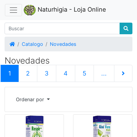
Naturhigia - Loja Online
Home
Catalogo
Novedades
Novedades
(current)
1
2
3
4
5
...
Siguiente
Ordenar por