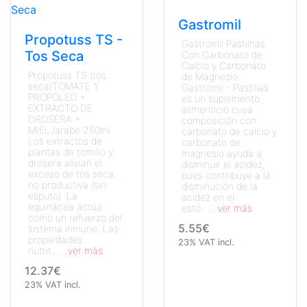
Gastromil
Propotuss TS -
Gastromil Pastilhas
Tos Seca
Con Carbonato de
Calcio y Carbonato
Propotuss TS (tos
de Magnesio
seca)TOMATE Y
Gastromil - Pastillas
PROPÓLEO +
es un suplemento
EXTRACTO DE
alimenticio cuya
DROSERA +
composición con
MIELJarabe 250ml
carbonato de calcio y
Los extractos de
carbonato de
plantas de tomillo y
magnesio ayuda a
drósera alivian el
disminuir el acidez,
exceso de tos seca,
pues contribuye a la
no productiva (sin
disminución de la
esputo). La
acidez en el
equinácea actúa
estó...
...ver más
como un refuerzo del
5.55€
sistema inmune. Las
propiedades
23% VAT incl.
nutrit...
...ver más
12.37€
23% VAT incl.