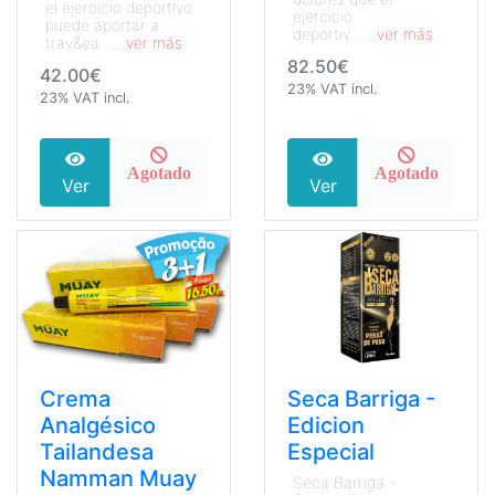
el ejercicio deportivo
ejercicio
puede aportar a
deportiv...
...ver más
trav&ea...
...ver más
82.50€
42.00€
23% VAT incl.
23% VAT incl.
Agotado
Agotado
Ver
Ver
Crema
Seca Barriga -
Analgésico
Edicion
Tailandesa
Especial
Namman Muay
Seca Barriga -