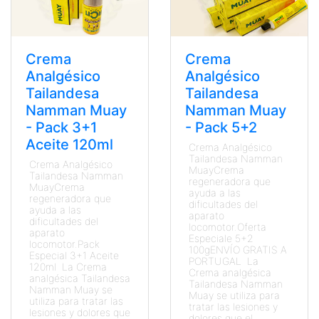
Crema
Crema
Analgésico
Analgésico
Tailandesa
Tailandesa
Namman Muay
Namman Muay
- Pack 3+1
- Pack 5+2
Aceite 120ml
Crema Analgésico
Tailandesa Namman
Crema Analgésico
MuayCrema
Tailandesa Namman
regeneradora que
MuayCrema
ayuda a las
regeneradora que
dificultades del
ayuda a las
aparato
dificultades del
locomotor.Oferta
aparato
Especiale 5+2
locomotor.Pack
100gENVÍO GRATIS A
Especial 3+1 Aceite
PORTUGAL La
120ml La Crema
Crema analgésica
analgésica Tailandesa
Tailandesa Namman
Namman Muay se
Muay se utiliza para
utiliza para tratar las
tratar las lesiones y
lesiones y dolores que
dolores que el