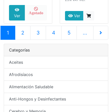
Agotado
Ver
Ver
(current)
1
2
3
4
5
...
Siguiente
Categorías
Aceites
Afrodisíacos
Alimentación Saludable
Anti-Hongos y Desinfectantes
Cerebro y Memoria