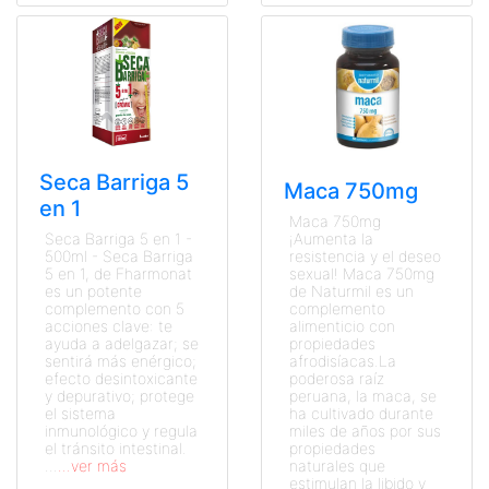
Seca Barriga 5
Maca 750mg
en 1
Maca 750mg
Seca Barriga 5 en 1 -
¡Aumenta la
500ml - Seca Barriga
resistencia y el deseo
5 en 1, de Fharmonat
sexual! Maca 750mg
es un potente
de Naturmil es un
complemento con 5
complemento
acciones clave: te
alimenticio con
ayuda a adelgazar; se
propiedades
sentirá más enérgico;
afrodisíacas.La
efecto desintoxicante
poderosa raíz
y depurativo; protege
peruana, la maca, se
el sistema
ha cultivado durante
inmunológico y regula
miles de años por sus
el tránsito intestinal.
propiedades
...
...ver más
naturales que
estimulan la libido y