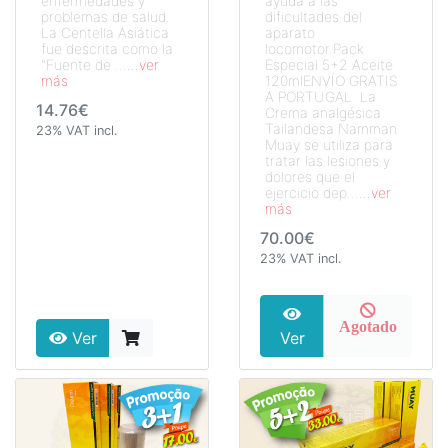
enfermedades y
ayuda a las
problemas de salud.
dificultades del
La Centella Asiática
aparato
fue descrita como la
locomotor.Pack
"Fuente de ...
...ver
Especial 5+2 Aceite
más
120mlENVÍO GRATIS
A PORTUGAL La
14.76€
Crema analgésica
Tailandesa Namman
23% VAT incl.
Muay se utiliza para
tratar las lesiones y
dolores que el
ejercicio dep...
...ver
más
70.00€
23% VAT incl.
Agotado
Ver
Ver