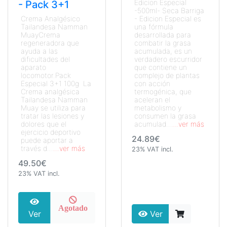
Edicion Especial
- Pack 3+1
-500ml- Seca Barriga
Crema Analgésico
- Edicion Especial es
Tailandesa Namman
una fórmula
MuayCrema
desarrollada para
regeneradora que
combatir la grasa
ayuda a las
acumulada, es un
dificultades del
verdadero escurridor
aparato
que contiene un
locomotor.Pack
complejo de plantas
Especial 3+1 100g La
con acción
Crema analgésica
termogénica, que
Tailandesa Namman
aceleran el
Muay se utiliza para
metabolismo y
tratar las lesiones y
consumen la grasa
dolores que el
acumulad...
...ver más
ejercicio deportivo
24.89€
puede aportar a
través d...
...ver más
23% VAT incl.
49.50€
23% VAT incl.
Agotado
Ver
Ver