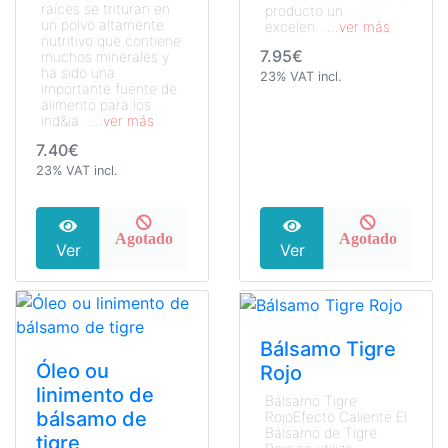
raíces se trituran en
producto un
un polvo altamente
excelen...
...ver más
nutritivo que contiene
7.95€
muchos minerales y
ha sido una
23% VAT incl.
importante fuente de
alimento para los
ind&ia...
...ver más
7.40€
23% VAT incl.
Agotado
Agotado
Ver
Ver
Bálsamo Tigre
Óleo ou
Rojo
linimento de
Bálsamo Tigre
bálsamo de
RojoEfecto Caliente El
Bálsamo de Tigre
tigre