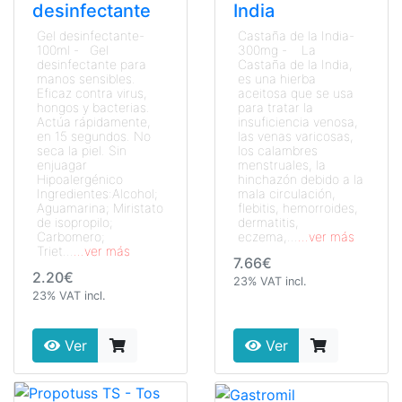
desinfectante
India
Gel desinfectante-
Castaña de la India-
100ml - Gel
300mg - La
desinfectante para
Castaña de la India,
manos sensibles.
es una hierba
Eficaz contra virus,
aceitosa que se usa
hongos y bacterias.
para tratar la
Actúa rápidamente,
insuficiencia venosa,
en 15 segundos. No
las venas varicosas,
seca la piel. Sin
los calambres
enjuagar
menstruales, la
Hipoalergénico
hinchazón debido a la
Ingredientes:Alcohol;
mala circulación,
Aguamarina; Miristato
flebitis, hemorroides,
de isopropilo;
dermatitis,
Carbomero;
eczema,...
...ver más
Triet...
...ver más
7.66€
2.20€
23% VAT incl.
23% VAT incl.
Ver
Ver