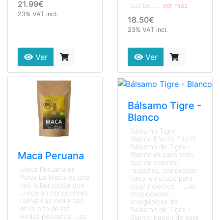
21.99€
sus be...
...ver más
23% VAT incl.
18.50€
23% VAT incl.
Ver
Ver
Bálsamo Tigre -
Blanco
Bálsamo Tigre -
Blanco Efecto Frio El
Bálsamo de Tigre -
Maca Peruana
Blanco es para todo
tipo de dolores,
Maca Peruana en
rasguños, congestión
Polvo La Maca es una
nasal e incluso para
raíz tuberculosa que
picar insectos. Las
crece en condiciones
propiedades
climáticas extremas,
analgésicas del
en lo alto de los
Bálsamo de Tigre -
Andes peruanos. Las
Blanco hacen de este