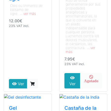
Rojo se utiliza
generalmente por sus
Óleo ou linimento de
propiedades
bálsamo de
analgésicas y
tigre...
...ver más
antiinflamatorias, lo
que lo convierte en
12.00€
un aliado
23% VAT incl.
indispensable para
cualquier persona.
Luchemos contra los
dolores musculares,
el cansancio, las
contractura...
...ver
más
7.95€
23% VAT incl.
Agotado
Ver
Ver
Gel
Castaña de la