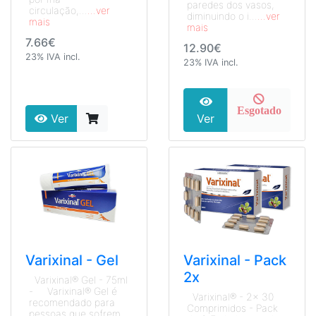
paredes dos vasos,
circulação,...
...ver
diminuindo o i...
...ver
mais
mais
7.66€
12.90€
23% IVA incl.
23% IVA incl.
Esgotado
Ver
Ver
Varixinal - Gel
Varixinal - Pack
2x
Varixinal® Gel - 75ml
- Varixinal® Gel é
Varixinal® - 2x 30
recomendado para
Comprimidos - Pack
pessoas que sofrem