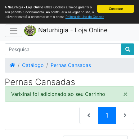
A
utiliza Cookies a fim de garantir o
Naturhigia - Loja Online
Continuar
seu perfeito funcionamento. Ao continuar a navegar no site, o
utilizador estará a concordar com a nossa
Política de Uso de Cookies
Naturhigia - Loja Online
Home
Catálogo
Pernas Cansadas
Pernas Cansadas
×
Varixinal foi adicionado ao seu Carrinho
(current)
1