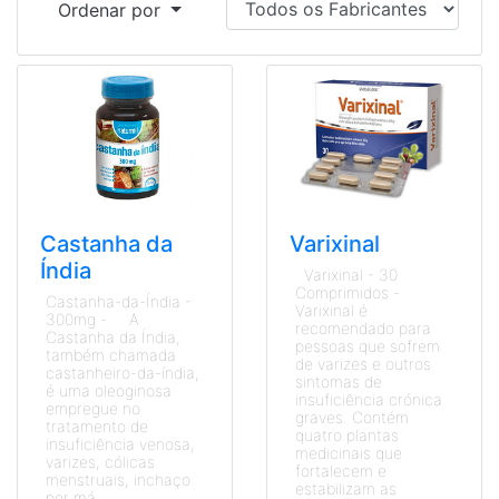
Ordenar por
Castanha da
Varixinal
Índia
Varixinal - 30
Comprimidos -
Castanha-da-Índia -
Varixinal é
300mg - A
recomendado para
Castanha da Índia,
pessoas que sofrem
também chamada
de varizes e outros
castanheiro-da-índia,
sintomas de
é uma oleoginosa
insuficiência crónica
empregue no
graves. Contém
tratamento de
quatro plantas
insuficiência venosa,
medicinais que
varizes, cólicas
fortalecem e
menstruais, inchaço
estabilizam as
por má