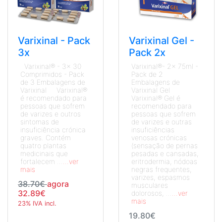
Varixinal - Pack
Varixinal Gel -
3x
Pack 2x
Varixinal® - 3x 30
Varixinal®- 2x 75ml -
Comprimidos - Pack
Pack de 2
de 3 Embalagens de
Embalagens de
Varixinal Varixinal®
Varixinal Gel
é recomendado para
Varixinal® Gel é
pessoas que sofrem
recomendado para
de varizes e outros
pessoas que sofrem
sintomas de
de varizes e outras
insuficiência crónica
insuficiências
graves. Contém
venosas crónicas
quatro plantas
(sensação de pernas
medicinais que
pesadas e cansadas,
fortalecem ...
...ver
eritrodermia, nódoas
mais
negras frequentes,
varizes, espasmos
38.70€
agora
musculares
32.89€
dolorosos, ...
...ver
mais
23% IVA incl.
19.80€