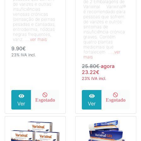
de 2 Embalagens de
de varizes e outras
Varixinal Varixinal®
insuficiências
é recomendado para
venosas crónicas
pessoas que sofrem
(sensação de pernas
de varizes e outros
pesadas e cansadas,
sintomas de
eritrodermia, nódoas
insuficiência crónica
negras frequentes,
graves. Contém
variz...
...ver mais
quatro plantas
medicinais que
9.90€
fortalecem ...
...ver
23% IVA incl.
mais
25.80€
agora
23.22€
23% IVA incl.
Esgotado
Esgotado
Ver
Ver