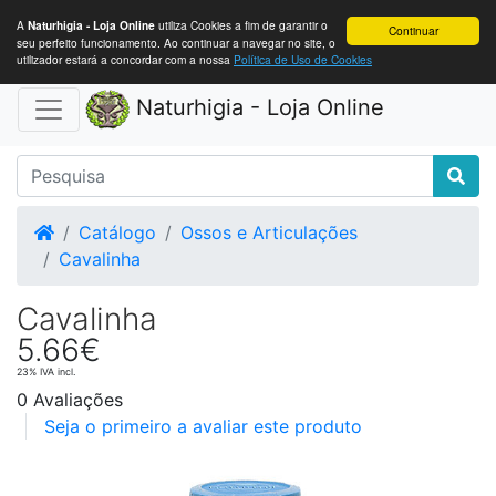
A
utiliza Cookies a fim de garantir o
Naturhigia - Loja Online
Continuar
seu perfeito funcionamento. Ao continuar a navegar no site, o
utilizador estará a concordar com a nossa
Política de Uso de Cookies
Naturhigia - Loja Online
Home
Catálogo
Ossos e Articulações
Cavalinha
Cavalinha
5.66€
23% IVA incl.
0 Avaliações
Seja o primeiro a avaliar este produto