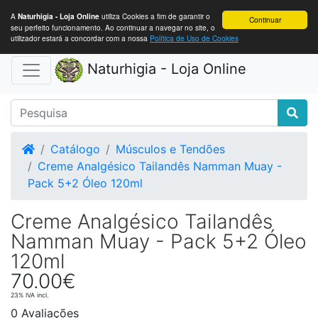
A
utiliza Cookies a fim de garantir o
Naturhigia - Loja Online
Continuar
seu perfeito funcionamento. Ao continuar a navegar no site, o
utilizador estará a concordar com a nossa
Política de Uso de Cookies
Naturhigia - Loja Online
Home
Catálogo
Músculos e Tendões
Creme Analgésico Tailandês Namman Muay -
Pack 5+2 Óleo 120ml
Creme Analgésico Tailandês
Namman Muay - Pack 5+2 Óleo
120ml
70.00€
23% IVA incl.
0 Avaliações