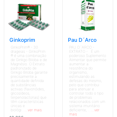
Ginkoprim
Pau D´Arco
GinkoPrim® - 30
PAU D´ARCO -
drageias - GinkoPrim
EXTRATO - É um
® é uma combinação
poderoso Suplemento
de Ginkgo Biloba e de
Alimentar que permite
Magnésio. O Extrato
aumentar a
padronizado de
resistência do
Ginkgo Biloba garante
organismo,
precisamente a
estimulando as
quantidade definida
defesas do mesmo,
de substâncias
pelo que contribui
activas (flavonóides,
para atenuar e
glicosídeos,
controlar todo o tipo
terpenolactonas) que
de problemas
têm características
relacionados com um
únicas e
sistema imunitário
biológi...
...ver mais
deficiente, ...
...ver
mais