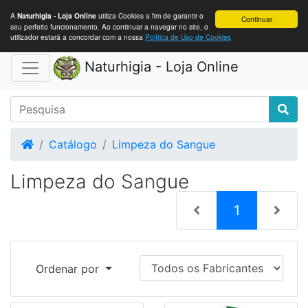
A
utiliza Cookies a fim de garantir o
Naturhigia - Loja Online
Continuar
seu perfeito funcionamento. Ao continuar a navegar no site, o
utilizador estará a concordar com a nossa
Política de Uso de Cookies
Naturhigia - Loja Online
Home
Catálogo
Limpeza do Sangue
Limpeza do Sangue
(current)
1
Ordenar por