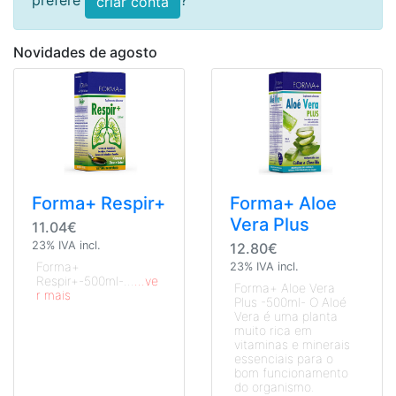
prefere
?
criar conta
Novidades de agosto
Forma+ Respir+
Forma+ Aloe
Vera Plus
11.04€
23% IVA incl.
12.80€
Forma+
23% IVA incl.
Respir+-500ml-...
...ve
Forma+ Aloe Vera
r mais
Plus -500ml- O Aloé
Vera é uma planta
muito rica em
vitaminas e minerais
essenciais para o
bom funcionamento
do organismo.