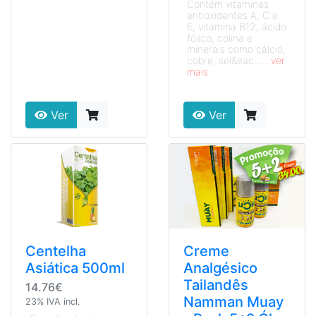
Contém vitaminas
antioxidantes A, C e
E, vitamina B12, ácido
fólico, colina e
minerais como cálcio,
cobre, sel&eac...
...ver
mais
Ver
Ver
Centelha
Creme
Asiática 500ml
Analgésico
Tailandês
14.76€
Namman Muay
23% IVA incl.