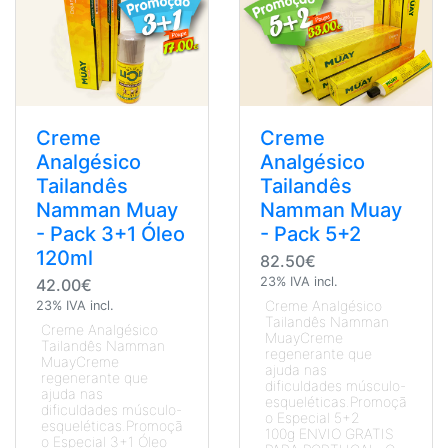
Creme
Creme
Analgésico
Analgésico
Tailandês
Tailandês
Namman Muay
Namman Muay
- Pack 3+1 Óleo
- Pack 5+2
120ml
82.50€
23% IVA incl.
42.00€
Creme Analgésico
23% IVA incl.
Tailandês Namman
Creme Analgésico
MuayCreme
Tailandês Namman
regenerante que
MuayCreme
ajuda nas
regenerante que
dificuldades músculo-
ajuda nas
esqueléticas.Promoçã
dificuldades músculo-
o Especial 5+2
esqueléticas.Promoçã
100g ENVIO GRATIS
o Especial 3+1 Óleo