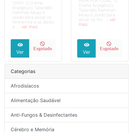
PARA PORTUGAL O
120ml O Creme
Creme Analgésico
Analgésico Tailandês
Tailandês Namman
Namman Muay é
Muay é usado para
usado para aliviar os
aliviar os feri...
...ver
ferimentos e as dores
mais
q...
...ver mais
Esgotado
Esgotado
Ver
Ver
Categorias
Afrodisíacos
Alimentação Saudável
Anti-Fungos & Desinfectantes
Cérebro e Memória