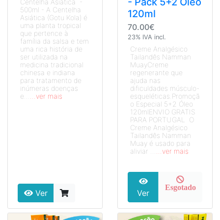
- Pack 5+2 Óleo
Centelha Asiática -
500ml - A Centelha
120ml
Asiática (Gotu Kola) é
uma planta tropical
70.00€
que pertence à
23% IVA incl.
família da salsa e tem
uma rica história de
Creme Analgésico
ser utilizada na
Tailandês Namman
medicina tradicional
MuayCreme
chinesa e indiana
regenerante que
para tratamento de
ajuda nas
inúmeras doenças
dificuldades músculo-
e...
...ver mais
esqueléticas.Promoçã
o Especial 5+2 Óleo
120mlENVIO GRATIS
PARA PORTUGAL O
Creme Analgésico
Tailandês Namman
Muay é usado para
aliviar ...
...ver mais
Esgotado
Ver
Ver