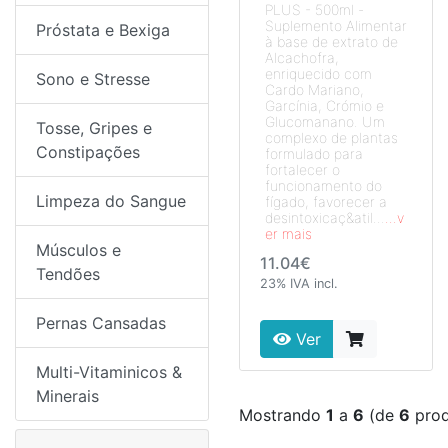
PLUS - 500ml -
Suplemento Alimentar
Próstata e Bexiga
à base de extrato de
Alcachofra,
enriquecido com
Sono e Stresse
Cardo Mariano,
Garcínia, Crómio e
Glucomanano. Um
Tosse, Gripes e
complexo de plantas
Constipações
formulado para
fortalecer o
funcionamento do
Limpeza do Sangue
fígado, favorecer a
desintoxicaç&atil...
...v
er mais
Músculos e
11.04€
Tendões
23% IVA incl.
Pernas Cansadas
Ver
Multi-Vitaminicos &
Minerais
Mostrando
1
a
6
(de
6
prod