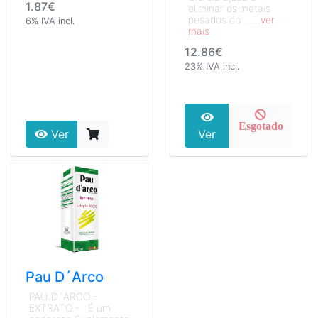
1.87€
eliminar os metais
pesados do ...
...ver
6% IVA incl.
mais
12.86€
23% IVA incl.
Esgotado
Ver
Ver
Pau D´Arco
PAU D´ARCO -
EXTRATO - É um