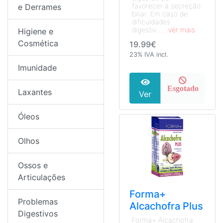
favorecer a secreção
e Derrames
biliar. Em caso de
dificuldades
digestiv...
...ver mais
Higiene e
Cosmética
19.99€
23% IVA incl.
Imunidade
Esgotado
Laxantes
Ver
Óleos
Olhos
Ossos e
Articulações
Forma+
Problemas
Alcachofra Plus
Digestivos
Forma+ Alcachofra