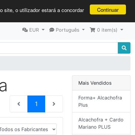
Continuar
 site, o utilizador estará a concordar
EUR
Português
0
item(s)
a
Mais Vendidos
Forma+ Alcachofra
(current)
1
Plus
Alcachofra + Cardo
Mariano PLUS