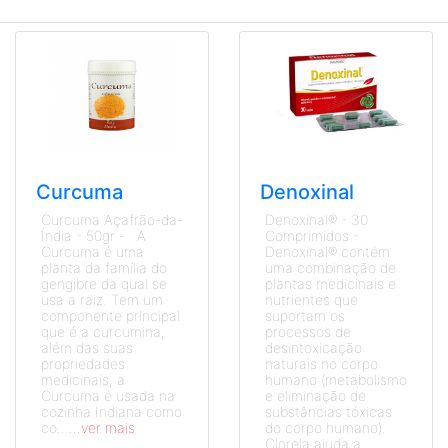
Curcuma
Denoxinal
Curcuma Açafrão-da-
Denoxinal® - 30
Índia - 50gr - A
Comprimidos -
Curcuma é uma
Denoxinal® contém
planta da família do
uma combinação de
gengibre da qual se
plantas medicinais e
usa a raiz. Tem um
nutrientes que
componente principal
suportam os
que é a curcumina,
processos de
além das suas
desintoxicação
propriedades
naturais no corpo
medicinais, a
humano (metabolismo
Curcuma é usada na
e eliminação de
cozinha Indiana como
substâncias tóxicas
co...
...ver mais
do corpo humano).
Clorela ajuda a