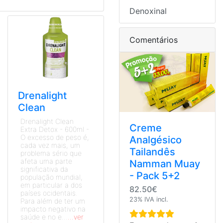
Denoxinal
Comentários
Drenalight
Clean
Drenalight Clean
Creme
Extra Detox - 600ml -
O excesso de peso é,
Analgésico
cada vez mais, um
Tailandês
problema sério que
afeta uma parte
Namman Muay
significativa da
- Pack 5+2
população mundial,
em particular a dos
82.50€
países ocidentais.
23% IVA incl.
Para além de ter um
impacto negativo na
saúde e no e...
...ver