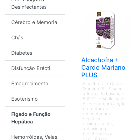
Desinfectantes
Cérebro e Memória
Chás
Diabetes
Alcachofra +
Cardo Mariano
Disfunção Eréctil
PLUS
Emagrecimento
Alcachofra + Cardo
Mariano PLUS sabor
a frutas do bosque -
Esoterismo
500 ML - Suplemento
Alimentar com acção
protectora e
Figado e Função
regeneradora
hepática,
Hepática
desintoxicante,
antioxidante,
beneficiando a
Hemorróidas, Veias
digestão por