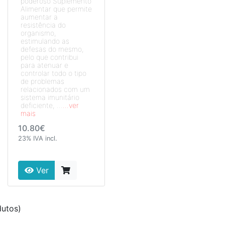
poderoso Suplemento
Alimentar que permite
aumentar a
resistência do
organismo,
estimulando as
defesas do mesmo,
pelo que contribui
para atenuar e
controlar todo o tipo
de problemas
relacionados com um
sistema imunitário
deficiente, ...
...ver
mais
10.80€
23% IVA incl.
Ver
utos)