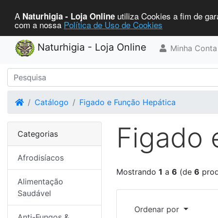
A
utiliza Cookies a fim de gar
Naturhigia - Loja Online
com a nossa
Política de Uso de Cookies
Naturhigia - Loja Online
Minha Conta
Home
Catálogo
Figado e Função Hepática
Figado 
Categorias
Afrodisíacos
Mostrando
1
a
6
(de
6
prod
Alimentação
Saudável
Ordenar por
Anti-Fungos &