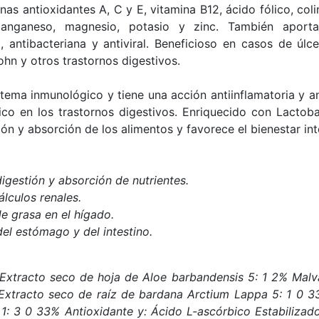
as antioxidantes A, C y E, vitamina B12, ácido fólico, col
manganeso, magnesio, potasio y zinc. También apor
a, antibacteriana y antiviral. Beneficioso en casos de úlc
ohn y otros trastornos digestivos.
istema inmunológico y tiene una acción antiinflamatoria y an
ico en los trastornos digestivos. Enriquecido con Lactobac
ón y absorción de los alimentos y favorece el bienestar inte
igestión y absorción de nutrientes.
álculos renales.
e grasa en el hígado.
el estómago y del intestino.
 Extracto seco de hoja de Aloe barbandensis 5: 1 2% Malv
 Extracto seco de raíz de bardana Arctium Lappa 5: 1 0 3
 1: 3 0 33% Antioxidante y: Ácido L-ascórbico Estabiliza