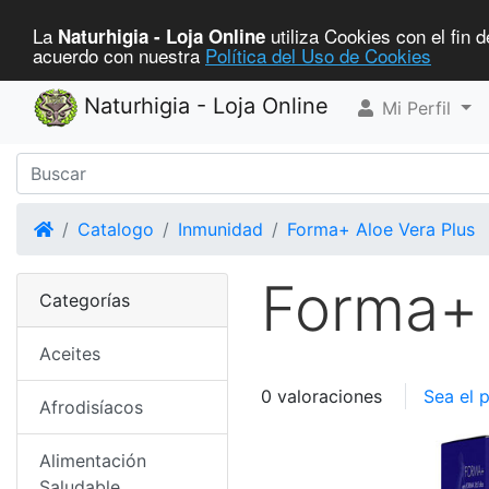
La
utiliza Cookies con el fin d
Naturhigia - Loja Online
acuerdo con nuestra
Política del Uso de Cookies
Naturhigia - Loja Online
Mi Perfil
Home
Catalogo
Inmunidad
Forma+ Aloe Vera Plus
Forma+ 
Categorías
Aceites
0 valoraciones
Sea el 
Afrodisíacos
Alimentación
Saludable