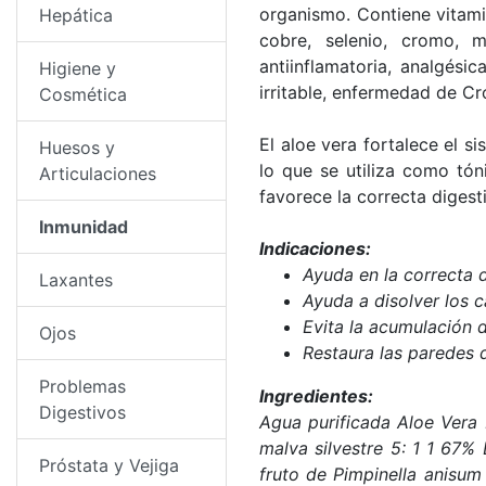
organismo. Contiene vitamin
Hepática
cobre, selenio, cromo, 
antiinflamatoria, analgésic
Higiene y
irritable, enfermedad de Cr
Cosmética
El aloe vera fortalece el s
Huesos y
lo que se utiliza como tón
Articulaciones
favorece la correcta digesti
Inmunidad
Indicaciones:
Ayuda en la correcta d
Laxantes
Ayuda a disolver los c
Evita la acumulación d
Ojos
Restaura las paredes d
Problemas
Ingredientes:
Digestivos
Agua purificada Aloe Vera
malva silvestre 5: 1 1 67%
Próstata y Vejiga
fruto de Pimpinella anisum