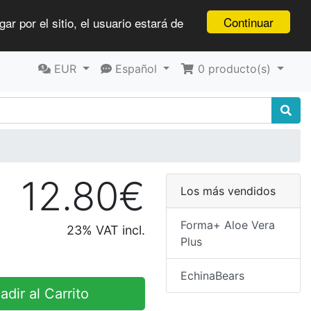
Continuar
ar por el sitio, el usuario estará de
EUR
Español
0
producto(s)
12.80€
Los más vendidos
Forma+ Aloe Vera
23% VAT incl.
Plus
EchinaBears
dir al Carrito