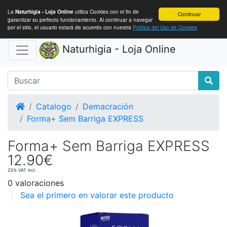
La
utiliza Cookies con el fin de
Naturhigia - Loja Online
Continuar
garantizar su perfecto funcionamiento. Al continuar a navegar
por el sitio, el usuario estará de acuerdo con nuestra
Política del Uso de Cookies
Naturhigia - Loja Online
Home
Catalogo
Demacración
Forma+ Sem Barriga EXPRESS
Forma+ Sem Barriga EXPRESS
12.90€
23% VAT incl.
0 valoraciones
Sea el primero en valorar este producto