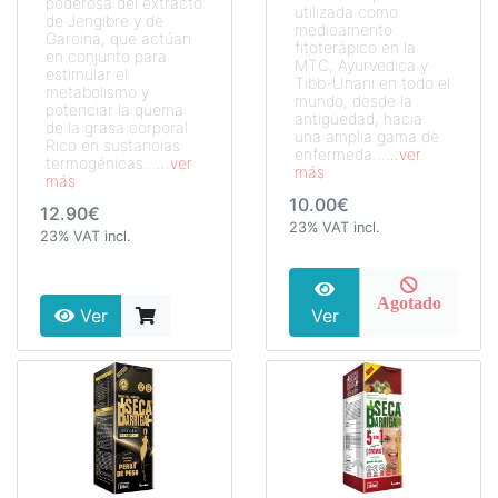
poderosa del extracto
utilizada como
de Jengibre y de
medicamento
Garcina, que actúan
fitoterápico en la
en conjunto para
MTC, Ayurvedica y
estimular el
Tibb-Unani en todo el
metabolismo y
mundo, desde la
potenciar la quema
antigüedad, hacia
de la grasa corporal.
una amplia gama de
Rico en sustancias
enfermeda...
...ver
termogénicas...
...ver
más
más
10.00€
12.90€
23% VAT incl.
23% VAT incl.
Agotado
Ver
Ver