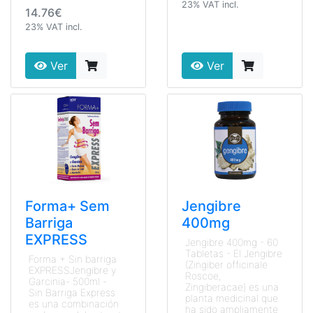
23% VAT incl.
14.76€
23% VAT incl.
Ver
Ver
Forma+ Sem
Jengibre
Barriga
400mg
EXPRESS
Jengibre 400mg - 60
Tabletas - El Jengibre
Forma + Sin barriga
(Zingiber officinale
EXPRESSJengibre y
Roscoe,
Garcinia- 500ml -
Zingiberacae) es una
Sin Barriga Express
planta medicinal que
es una combinación
ha sido ampliamente