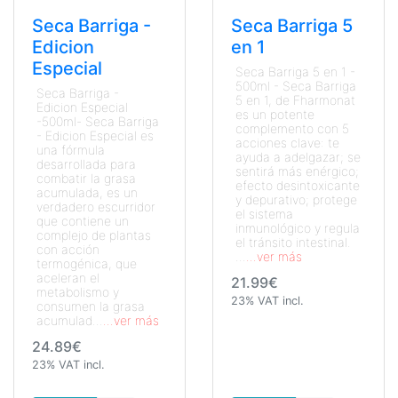
Seca Barriga -
Seca Barriga 5
Edicion
en 1
Especial
Seca Barriga 5 en 1 -
500ml - Seca Barriga
Seca Barriga -
5 en 1, de Fharmonat
Edicion Especial
es un potente
-500ml- Seca Barriga
complemento con 5
- Edicion Especial es
acciones clave: te
una fórmula
ayuda a adelgazar; se
desarrollada para
sentirá más enérgico;
combatir la grasa
efecto desintoxicante
acumulada, es un
y depurativo; protege
verdadero escurridor
el sistema
que contiene un
inmunológico y regula
complejo de plantas
el tránsito intestinal.
con acción
...
...ver más
termogénica, que
aceleran el
21.99€
metabolismo y
23% VAT incl.
consumen la grasa
acumulad...
...ver más
24.89€
23% VAT incl.