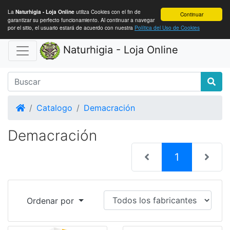
La
utiliza Cookies con el fin de
Naturhigia - Loja Online
Continuar
garantizar su perfecto funcionamiento. Al continuar a navegar
por el sitio, el usuario estará de acuerdo con nuestra
Política del Uso de Cookies
Naturhigia - Loja Online
Home
Catalogo
Demacración
Demacración
(current)
1
Ordenar por