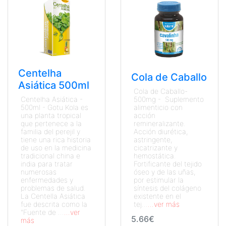
Centelha
Cola de Caballo
Asiática 500ml
Cola de Caballo-
Centelha Asiática -
500mg - Suplemento
500ml - Gotu Kola es
alimenticio con
una planta tropical
acción
que pertenece a la
remineralizante.
familia del perejil y
Acción diurética,
tiene una rica historia
astringente,
de uso en la medicina
cicatrizante y
tradicional china e
hemostática.
india para tratar
Fortificante del tejido
numerosas
óseo y de las uñas,
enfermedades y
por estimular la
problemas de salud.
síntesis del colágeno
La Centella Asiática
existente en el
fue descrita como la
tej...
...ver más
"Fuente de ...
...ver
5.66€
más