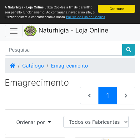
A
utiliza Cookies a fim de garantir o
Naturhigia - Loja Online
Continuar
seu perfeito funcionamento. Ao continuar a navegar no site, o
utilizador estará a concordar com a nossa
Política de Uso de Cookies
Naturhigia - Loja Online
Home
Catálogo
Emagrecimento
Emagrecimento
(current)
1
Ordenar por