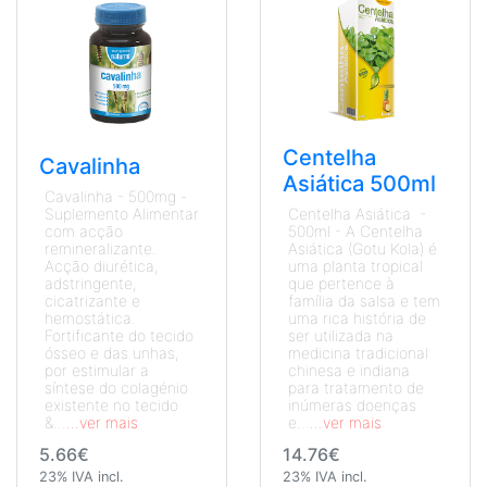
Centelha
Cavalinha
Asiática 500ml
Cavalinha - 500mg -
Suplemento Alimentar
Centelha Asiática -
com acção
500ml - A Centelha
remineralizante.
Asiática (Gotu Kola) é
Acção diurética,
uma planta tropical
adstringente,
que pertence à
cicatrizante e
família da salsa e tem
hemostática.
uma rica história de
Fortificante do tecido
ser utilizada na
ósseo e das unhas,
medicina tradicional
por estimular a
chinesa e indiana
síntese do colagénio
para tratamento de
existente no tecido
inúmeras doenças
&...
...ver mais
e...
...ver mais
5.66€
14.76€
23% IVA incl.
23% IVA incl.