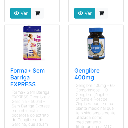
Ver
Ver
Forma+ Sem
Gengibre
Barriga
400mg
EXPRESS
Gengibre 400mg - 60
Comprimidos - O
Forma+ Sem Barriga
Gengibre (Zingiber
EXPRESS Gengibre e
officinale Roscoe,
Garcínia - 500ml -
Zingiberacae) é uma
Sem Barriga Express
planta medicinal que
é combinação
tem sido amplamente
poderosa do extrato
utilizada como
de Gengibre e de
medicamento
Garcina, que atuam
fitoterápico na MTC,