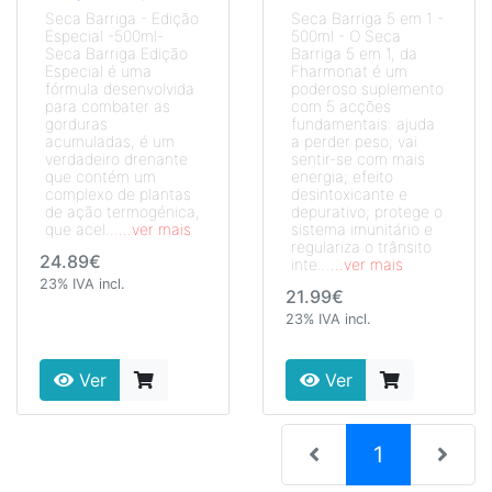
Seca Barriga - Edição
Seca Barriga 5 em 1 -
Especial -500ml-
500ml - O Seca
Seca Barriga Edição
Barriga 5 em 1, da
Especial é uma
Fharmonat é um
fórmula desenvolvida
poderoso suplemento
para combater as
com 5 acções
gorduras
fundamentais: ajuda
acumuladas, é um
a perder peso; vai
verdadeiro drenante
sentir-se com mais
que contém um
energia; efeito
complexo de plantas
desintoxicante e
de ação termogénica,
depurativo; protege o
que acel...
...ver mais
sistema imunitário e
regulariza o trânsito
24.89€
inte...
...ver mais
23% IVA incl.
21.99€
23% IVA incl.
Ver
Ver
(current)
1