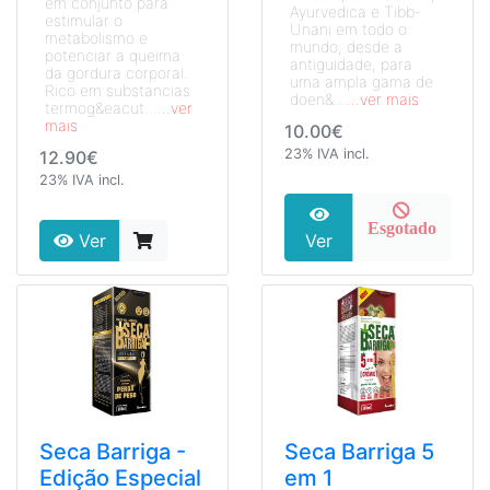
em conjunto para
Ayurvedica e Tibb-
estimular o
Unani em todo o
metabolismo e
mundo, desde a
potenciar a queima
antiguidade, para
da gordura corporal.
uma ampla gama de
Rico em substancias
doen&...
...ver mais
termog&eacut...
...ver
mais
10.00€
23% IVA incl.
12.90€
23% IVA incl.
Esgotado
Ver
Ver
Seca Barriga -
Seca Barriga 5
Edição Especial
em 1