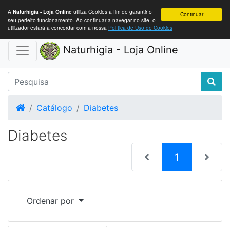
A
utiliza Cookies a fim de garantir o
Naturhigia - Loja Online
Continuar
seu perfeito funcionamento. Ao continuar a navegar no site, o
utilizador estará a concordar com a nossa
Política de Uso de Cookies
Naturhigia - Loja Online
Home
Catálogo
Diabetes
Diabetes
(current)
1
Ordenar por