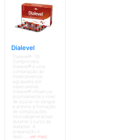
Dialevel
Dialevel®- 30
Comprimidos -
Dialevel® é uma
combinação de
medicamentos
agrupados por
especialistas.
Dialevel® influencia
positivamente o nível
de açúcar no sangue
e previne a formação
de complicações
neurodegenerativas
durante o curso da
diabetes. A
preparação é
desti...
...ver mais