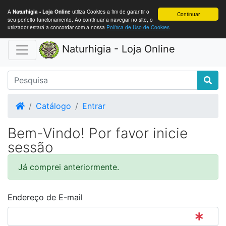
A
utiliza Cookies a fim de garantir o
Naturhigia - Loja Online
Continuar
seu perfeito funcionamento. Ao continuar a navegar no site, o
utilizador estará a concordar com a nossa
Política de Uso de Cookies
Naturhigia - Loja Online
Home
Catálogo
Entrar
Bem-Vindo! Por favor inicie
sessão
Já comprei anteriormente.
Endereço de E-mail