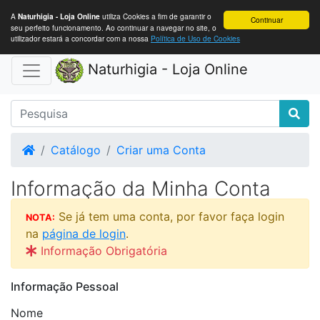
A
utiliza Cookies a fim de garantir o
Naturhigia - Loja Online
Continuar
seu perfeito funcionamento. Ao continuar a navegar no site, o
utilizador estará a concordar com a nossa
Política de Uso de Cookies
Naturhigia - Loja Online
Home
Catálogo
Criar uma Conta
Informação da Minha Conta
Se já tem uma conta, por favor faça login
NOTA:
na
página de login
.
Informação Obrigatória
Informação Pessoal
Nome