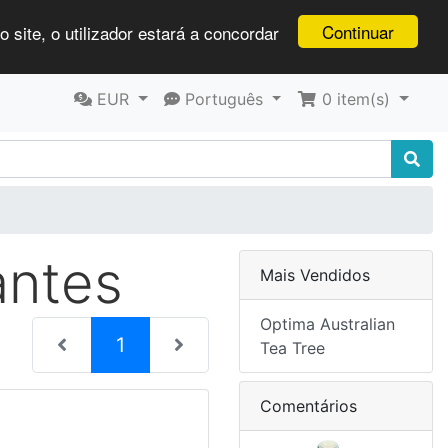
Continuar
 site, o utilizador estará a concordar
EUR
Português
0
item(s)
antes
Mais Vendidos
Optima Australian
(current)
1
Tea Tree
Comentários