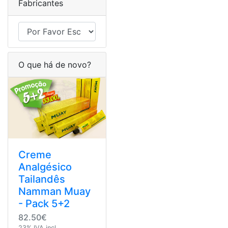
Fabricantes
O que há de novo?
Creme
Analgésico
Tailandês
Namman Muay
- Pack 5+2
82.50€
23% IVA incl.