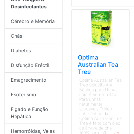
Desinfectantes
Cérebro e Memória
Chás
Diabetes
Optima
Australian Tea
Disfunção Eréctil
Tree
Emagrecimento
Optima Australian Tea
Tree Solução Anti-
Séptica para Unhas
Esoterismo
com Árvore-do-Chá
Para unhas
naturlmente
Figado e Função
saudáveis O óleo
anti-séptico da
Hepática
Optima Australian Tea
Tree é feito com óleo
de árvore de chá
Hemorróidas, Veias
100% puro, nã...
...ver