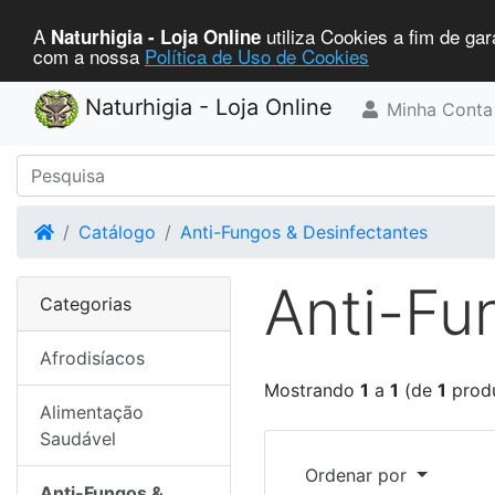
A
utiliza Cookies a fim de gar
Naturhigia - Loja Online
com a nossa
Política de Uso de Cookies
Naturhigia - Loja Online
Minha Conta
Home
Catálogo
Anti-Fungos & Desinfectantes
Anti-Fu
Categorias
Afrodisíacos
Mostrando
1
a
1
(de
1
prod
Alimentação
Saudável
Ordenar por
Anti-Fungos &